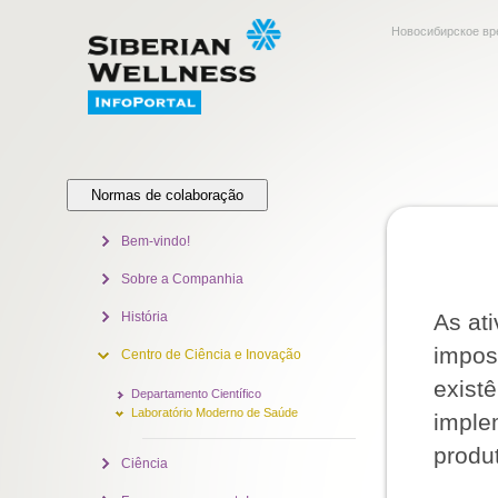
Новосибирское вр
Normas de colaboração
Bem-vindo!
Sobre a Companhia
História
As at
impos
Centro de Ciência e Inovação
exist
Departamento Científico
Laboratório Moderno de Saúde
imple
produt
Ciência