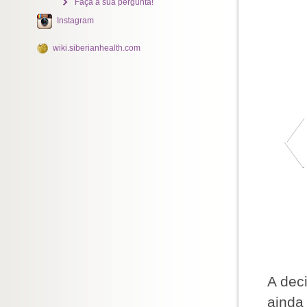
Faça a sua pergunta!
Instagram
wiki.siberianhealth.com
A dec
ainda