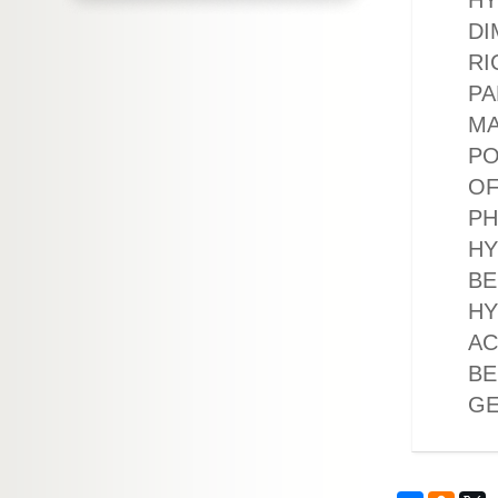
HY
DI
RI
PA
MA
PO
OF
PH
HY
BE
HY
AC
BE
GE