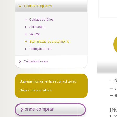
Cuidados capilares
Cuidados diários
Anti-caspa
Volume
Estimulação de crescimento
Proteção de cor
Cuidados bucais
– 
Suplementos alimentares por aplicação
– 
Séries dos cosméticos
– e
onde comprar
IN