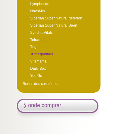
Lymphosan
NovoMin
Siberian Super Natural Nutrition
Siberian Super Natural Sport
SynchroVitals
Tetrardiol
Trigelm
Trimegavitals
Vitamama
Daily Box
Yoo Go
Séries dos cosméticos
onde comprar