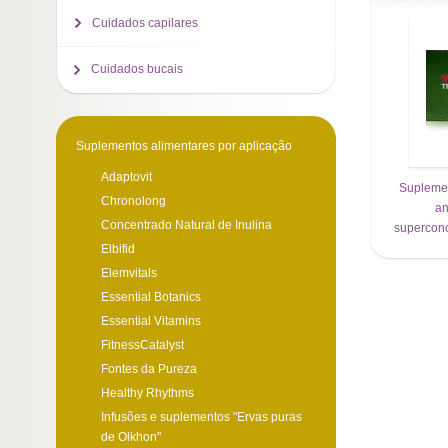
Cuidados capilares
Cuidados bucais
Suplementos alimentares por aplicação
Adaptovit
Suplemen
Chronolong
an
Concentrado Natural de Inulina
superconc
Elbifid
Elemvitals
Essential Botanics
Essential Vitamins
FitnessCatalyst
Fontes da Pureza
Healthy Rhythms
Infusões e suplementos "Ervas puras
de Olkhon"