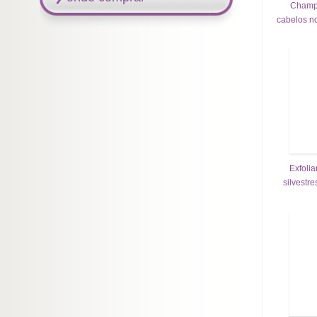
Champô
cabelos 
Exfolia
silvestr