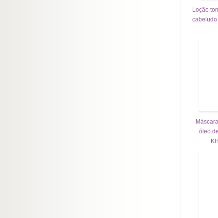
Loção ton
cabeludo
Máscara
óleo d
KH