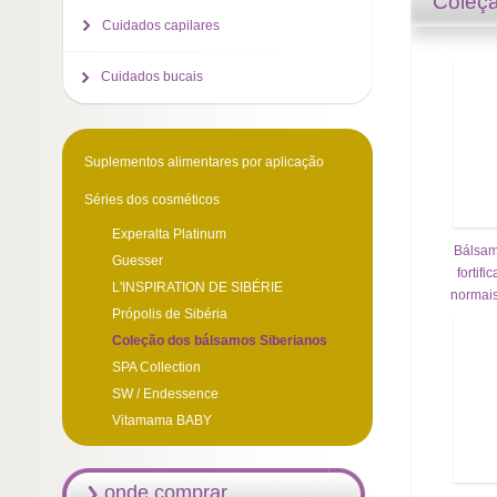
Coleçã
Cuidados capilares
Cuidados bucais
Suplementos alimentares por aplicação
Séries dos cosméticos
Experalta Platinum
Bálsam
Guesser
fortif
L'INSPIRATION DE SIBÉRIE
normai
Própolis de Sibéria
Coleção dos bálsamos Siberianos
SPA Collection
SW / Endessence
Vitamama BABY
onde comprar