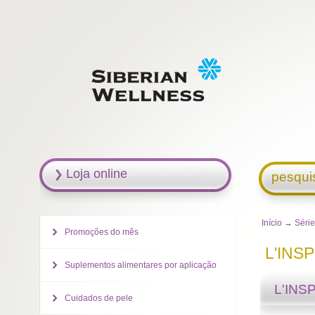
Loja online
pesqui
Início
→
Séri
Promoções do mês
L'INS
Suplementos alimentares por aplicação
L'INS
Cuidados de pele