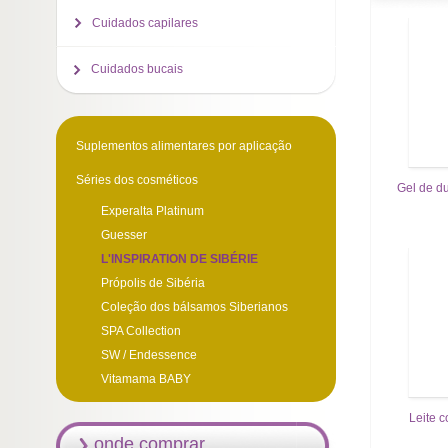
Cuidados capilares
Cuidados bucais
Suplementos alimentares por aplicação
Séries dos cosméticos
Gel de d
Experalta Platinum
Guesser
L'INSPIRATION DE SIBÉRIE
Própolis de Sibéria
Coleção dos bálsamos Siberianos
SPA Collection
SW / Endessence
Vitamama BABY
Leite 
onde comprar