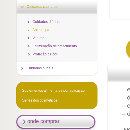
Cuidados capilares
Cuidados diários
Anti-caspa
Volume
Estimulação de crescimento
Proteção de cor
Cuidados bucais
– e
Suplementos alimentares por aplicação
– 
Séries dos cosméticos
– e
– ó
onde comprar