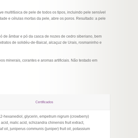
ve multifásica de pele de todos os tipos, incluindo pele sensível
dade e células mortas da pele, abre os poros. Resultado: a pele
pó de âmbar e pó da casca de nozes de cedro siberiano, bem
extratos de solidéu-de-Baical, alcaçuz de Urais, rosmaninho e
eos minerais, corantes e aromas artificiais. Não testado em
Certificados
, 1,2-hexanediol, glycerin, empetrum nigrum (crowberry)
 acid, malic acid, schizandra chinensis fruit extract,
oil, juniperus communis (juniper) fruit oil, potassium