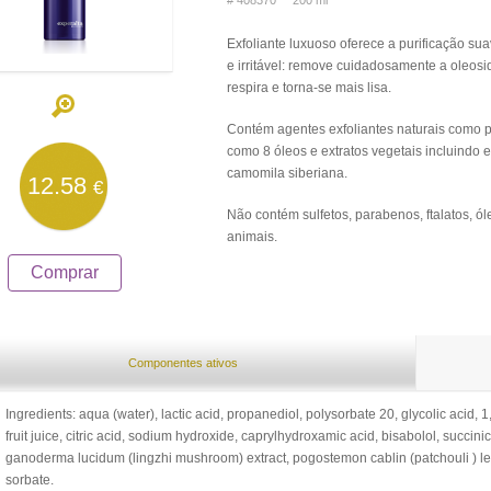
# 408370 200 ml
Exfoliante luxuoso oferece a purificação sua
e irritável: remove cuidadosamente a oleosi
respira e torna-se mais lisa.
Contém agentes exfoliantes naturais como 
como 8 óleos e extratos vegetais incluindo 
camomila siberiana.
12.58
€
Não contém sulfetos, parabenos, ftalatos, ól
animais.
Comprar
Componentes ativos
Ingredients: aqua (water), lactic acid, propanediol, polysorbate 20, glycolic acid
fruit juice, citric acid, sodium hydroxide, caprylhydroxamic acid, bisabolol, succinic
ganoderma lucidum (lingzhi mushroom) extract, pogostemon cablin (patchouli ) leaf 
sorbate.