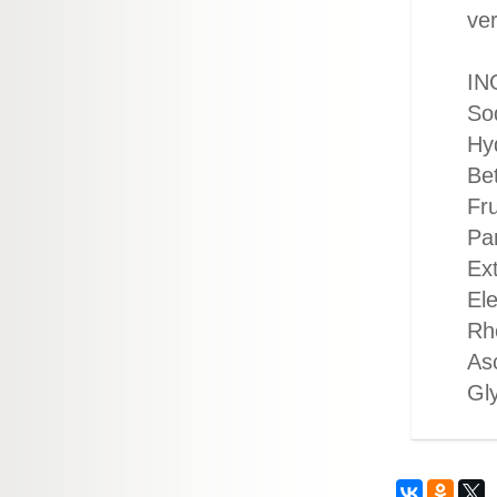
ver
IN
So
Hy
Be
Fru
Pa
Ex
El
Rho
As
Gly