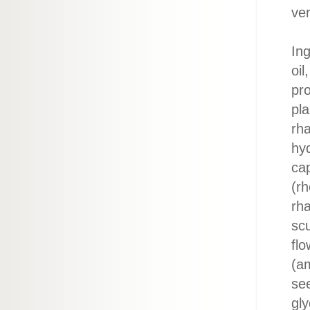
ver
Ing
oil
pro
pl
rha
hyd
ca
(rh
rha
scu
flo
(am
see
gly