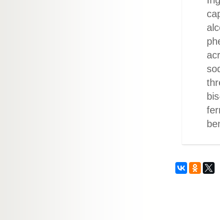
Ing
cap
alc
phe
ac
sod
thr
bis
fer
be