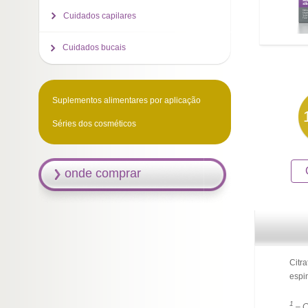
Cuidados capilares
Cuidados bucais
Suplementos alimentares por aplicação
Séries dos cosméticos
onde comprar
Citr
espi
1
– C