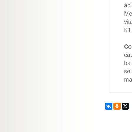
ác
Med
vit
K1
Co
cav
bai
sel
ma